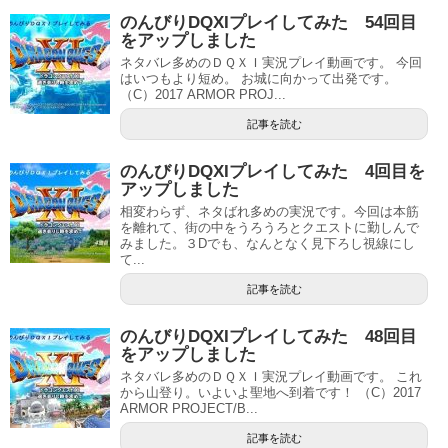
のんびりDQXIプレイしてみた 54回目
をアップしました
ネタバレ多めのＤＱＸＩ実況プレイ動画です。 今回
はいつもより短め。 お城に向かって出発です。
（C）2017 ARMOR PROJ...
記事を読む
のんびりDQXIプレイしてみた 4回目を
アップしました
相変わらず、ネタばれ多めの実況です。今回は本筋
を離れて、街の中をうろうろとクエストに勤しんで
みました。３Dでも、なんとなく見下ろし視線にし
て...
記事を読む
のんびりDQXIプレイしてみた 48回目
をアップしました
ネタバレ多めのＤＱＸＩ実況プレイ動画です。 これ
から山登り。いよいよ聖地へ到着です！ （C）2017
ARMOR PROJECT/B...
記事を読む