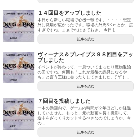
１４回目をアップしました
本日から新しい職場で心機一転です。・・・・想定
外に職場が広かったです。職場の外周3Ｋｍとか、広
すぎですね。まぁそれはさておき。 今日も...
記事を読む
ヴィーナス＆ブレイブス９８回目をアッ
プしました
イベントが終わって、一息ついてまったり魔物退治
の回ですね。何回も「これが最後の謁見になるや
も」と言う王様に会ったりしてきました。(ﾟ∀ﾟ) ...
記事を読む
７回目を投稿しました
一本の動画内で、ゲーム内時間が２年ほどしか経過
していません。もっと、元の動画を長く撮影して、
途中をざっくりカットするべきなのでしょうか。今
の...
記事を読む