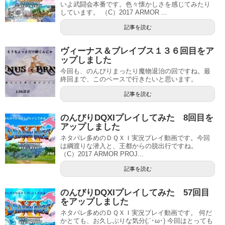
いよ武闘会本番です。色々懐かしさを感じてみたり
しています。 （C）2017 ARMOR ...
記事を読む
ヴィーナス＆ブレイブス１３６回目をア
ップしました
今回も、のんびりまったり魔物退治の回ですね。最
終回まで、このペースで行きたいと思います。
記事を読む
のんびりDQXIプレイしてみた 8回目を
アップしました
ネタバレ多めのＤＱＸＩ実況プレイ動画です。今回
は綱渡りな潜入と、王都からの脱出行ですね。
（C）2017 ARMOR PROJ...
記事を読む
のんびりDQXIプレイしてみた 57回目
をアップしました
ネタバレ多めのＤＱＸＩ実況プレイ動画です。 何だ
かとても、お久しぶりな気分(;´･ω･) 今回はとっても