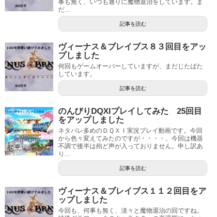
事も無く、いつも通りに魔物退治をしています。ま
だ...
記事を読む
ヴィーナス＆ブレイブス８３回目をアッ
プしました
何回もゲームオーバーしていますが、まだじたばた
しています。
記事を読む
のんびりDQXIプレイしてみた 25回目
をアップしました
ネタバレ多めのＤＱＸＩ実況プレイ動画です。今回
から色々変えてみたのですが・・・・、今回は機器
不調で後半は殆ど声が入っておりません。申し訳あ
り...
記事を読む
ヴィーナス＆ブレイブス１１２回目をア
ップしました
今回も、何事も無く、淡々と魔物退治の回ですね。