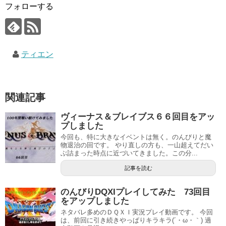
フォローする
ティエン
関連記事
ヴィーナス＆ブレイブス６６回目をアッ
プしました
今回も、特に大きなイベントは無く。のんびりと魔
物退治の回です。 やり直しの方も、一山超えてだい
ぶ詰まった時点に近づいてきました。この分...
記事を読む
のんびりDQXIプレイしてみた 73回目
をアップしました
ネタバレ多めのＤＱＸＩ実況プレイ動画です。 今回
は、前回に引き続きやっぱりキラキラ(´・ω・｀) 過