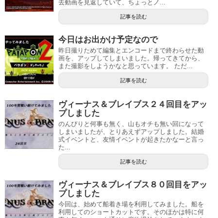
去動画を見返していて、ちょっとノ...
記事を読む
今日はお出かけ予定なので
昨日撮りためて編集とエンコードまで終わらせた動
画を、アップしてしまいました。帰ってきてから、
また撮影をしようかなと思っています。 ただ...
記事を読む
ヴィーナス＆ブレイブス２４回目をアッ
プしました
のんびりと何事も無く、山もオチも無い回になって
しまいましたが、とりあえずアップしました。結婚
式イベントと、友情イベントが起きたかなーと言っ
た...
記事を読む
ヴィーナス＆ブレイブス８０回目をアッ
プしました
今回は、始めて船着き場を利用してみました。船を
利用してのショートカットです。そのほかは特に何