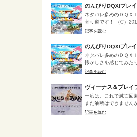
のんびりDQXIプレ
ネタバレ多めのＤＱＸ
寄り道です！ （C）2017 A
記事を読む
のんびりDQXIプレ
ネタバレ多めのＤＱＸ
懐かしさを感じてみたりして
記事を読む
ヴィーナス＆ブレイ
一応は、これで滅亡回
まだ油断はできません
記事を読む