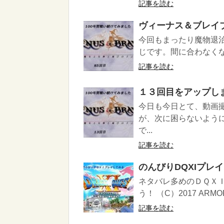
記事を読む
ヴィーナス＆ブレイ
今回もまったり魔物退
じです。間に合わなくなっ
記事を読む
１３回目をアップし
今日も今日とて、動画
が、次に困らないよう
で...
記事を読む
のんびりDQXIプレ
ネタバレ多めのＤＱＸ
う！ （C）2017 ARMOR 
記事を読む