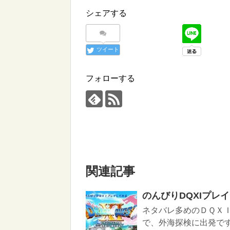
シェアする
ツイート
フォローする
関連記事
のんびりDQXIプレ
ネタバレ多めのＤＱＸ
で、外海探検に出発です。 （