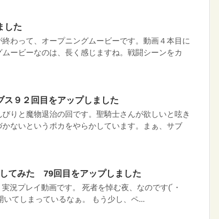
ました
が終わって、オープニングムービーです。動画４本目に
グムービーなのは、長く感じますね。戦闘シーンをカ
ブス９２回目をアップしました
んびりと魔物退治の回です。聖騎士さんが欲しいと呟き
づかないというポカをやらかしています。まぁ、サブ
イしてみた 79回目をアップしました
実況プレイ動画です。 死者を悼む夜、なのです(´・
開いてしまっているなぁ。 もう少し、ペ...