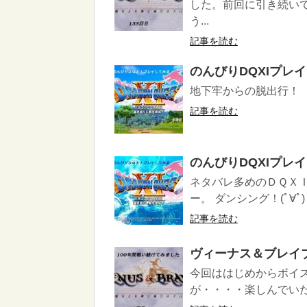
した。前回に引き続い
う...
記事を読む
のんびりDQXIプレ
地下牢からの脱出行！
記事を読む
のんびりDQXIプレ
ネタバレ多めのＤＱＸ
ー。 ダンシング！(ﾟ∀ﾟ) （
記事を読む
ヴィーナス＆ブレイ
今回ははじめからボイ
が・・・・楽しんでいた