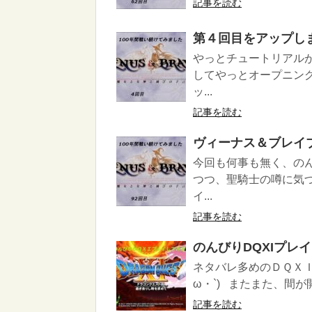
記事を読む
第４回目をアップし
やっとチュートリアル
してやっとオープニン
ッ...
記事を読む
ヴィーナス＆ブレイ
今回も何事も無く、の
つつ、聖騎士の噂に気
イ...
記事を読む
のんびりDQXIプレ
ネタバレ多めのＤＱＸＩ
ω・`) またまた、間が
記事を読む