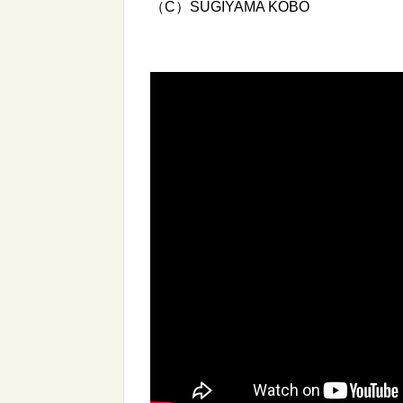
（C）SUGIYAMA KOBO