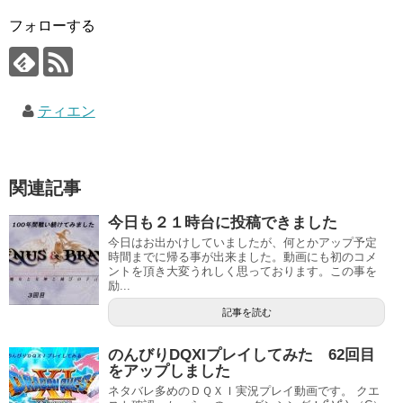
フォローする
ティエン
関連記事
今日も２１時台に投稿できました
今日はお出かけしていましたが、何とかアップ予定
時間までに帰る事が出来ました。動画にも初のコメ
ントを頂き大変うれしく思っております。この事を
励...
記事を読む
のんびりDQXIプレイしてみた 62回目
をアップしました
ネタバレ多めのＤＱＸＩ実況プレイ動画です。 クエ