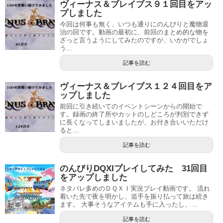
ヴィーナス＆ブレイブス９１回目をアッ
プしました
今回は何事も無く、いつも通りにのんびりと魔物退
治の回です。動画の最初に、前回のまとめ的な物を
ざっと言うようにしてみたのですが、いかがでしょ
う...
記事を読む
ヴィーナス＆ブレイブス１２４回目をア
ップしました
前回に引き続いてのイベントシーンからの開始で
す。録画の終了所やカットのしどころが判別できず
に長くなってしまいましたが、お付き合いいただけ
ると...
記事を読む
のんびりDQXIプレイしてみた 31回目
をアップしました
ネタバレ多めのＤＱＸＩ実況プレイ動画です。 流れ
着いた先で夜を明かし、追手を振り払って旅は続き
ます。 大事そうなアイテムも手に入ったし、...
記事を読む