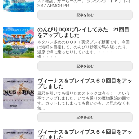
スト確認、かーらーのー。 ダンシング！(ﾟ∀ﾟ) （C）
2017 ARMOR PR...
記事を読む
のんびりDQXIプレイしてみた 21回目
をアップしました
ネタバレ多めのＤＱＸＩ実況プレイ動画です。今回
は港町を目指して、のんびり砂漠で馬を駆ったり、
湿原で蜂に乗ったりしています。・・・・
蜂・・・・...
記事を読む
ヴィーナス＆ブレイブス６０回目をアッ
プしました
風邪を引いても撮りだめストックは有る！ という
事でアップしました。いつも通りの魔物退治の回で
す。カットしてしまっても良いかも、と思わなくも
無...
記事を読む
ヴィーナス＆ブレイブス６４回目をアッ
プしました