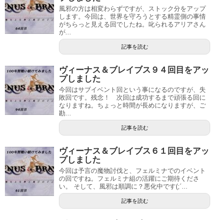
風邪の方は相変わらずですが、ストック分をアップ
します。今回は、世界を守ろうとする精霊側の事情
がちらっと見える回でしたね。叱られるアリアさん
が...
記事を読む
ヴィーナス＆ブレイブス９４回目をアッ
プしました
今回はサブイベント回という事になるのですが、失
敗回です。残念！ 次回は成功するまで頑張る回に
なりますね。ちょっと時間が長めになりますが、ご
勘...
記事を読む
ヴィーナス＆ブレイブス６１回目をアッ
プしました
今回は予言の魔物討伐と、フェルミナでのイベント
の回ですね。フェルミナ組の活躍にご期待くださ
い。 そして、風邪は順調に？悪化中です(;´...
記事を読む