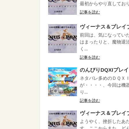
最初からやり直しており
記事を読む
ヴィーナス＆ブレイ
前回は、気になってい
はまったりと、魔物退
く...
記事を読む
のんびりDQXIプレ
ネタバレ多めのＤＱＸ
が・・・・、今回は機
り...
記事を読む
ヴィーナス＆ブレイ
ようやく、挫折したあ
す。ここからまた、ど