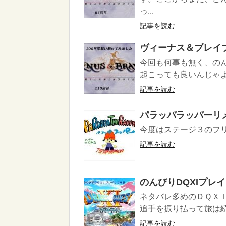
っ...
記事を読む
ヴィーナス＆ブレイ
今回も何事も無く、の
起こっても良いんじゃよ？
記事を読む
パラッパラッパーリ
今度はステージ３のフ
記事を読む
のんびりDQXIプレ
ネタバレ多めのＤＱＸ
追手を振り払って旅は続
記事を読む