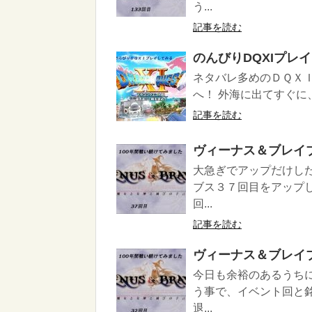
う...
記事を読む
のんびりDQXIプレ
ネタバレ多めのＤＱＸ
へ！ 外海に出てすぐに、
記事を読む
ヴィーナス＆ブレイ
大急ぎでアップだけし
ブス３７回目をアップ
回...
記事を読む
ヴィーナス＆ブレイ
今日も余裕のあるうち
う事で、イベント回と
退...