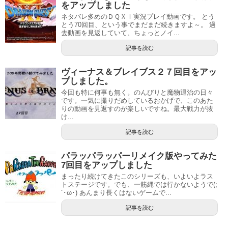
をアップしました
ネタバレ多めのＤＱＸＩ実況プレイ動画です。 とう
とう70回目、という事でまだまだ続きますよ～。 過
去動画を見返していて、ちょっとノイ...
記事を読む
ヴィーナス＆ブレイブス２７回目をアッ
プしました。
今回も特に何事も無く。のんびりと魔物退治の日々
です。一気に撮りだめしているおかげで、このあた
りの動画を見返すのが楽しいですね。最大戦力が抜
け...
記事を読む
パラッパラッパーリメイク版やってみた
7回目をアップしました
まったり続けてきたこのシリーズも、いよいよラス
トステージです。でも、一筋縄では行かないようで(;
´･ω･) あんまり長くはないゲームで...
記事を読む