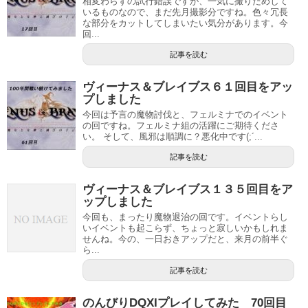
相変わらずの試行錯誤ですが、一気に撮りだめして
いるものなので、まだ先月撮影分ですね。色々冗長
な部分をカットしてしまいたい気分があります。今
回...
記事を読む
ヴィーナス＆ブレイブス６１回目をアッ
プしました
今回は予言の魔物討伐と、フェルミナでのイベント
の回ですね。フェルミナ組の活躍にご期待くださ
い。 そして、風邪は順調に？悪化中です(;´...
記事を読む
ヴィーナス＆ブレイブス１３５回目をア
ップしました
今回も、まったり魔物退治の回です。イベントらし
いイベントも起こらず、ちょっと寂しいかもしれま
せんね。今の、一日おきアップだと、来月の前半ぐ
ら...
記事を読む
のんびりDQXIプレイしてみた 70回目