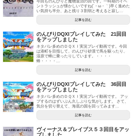
今回ものんびりと魔物退治の回です。一時期のイベ
ントラッシュが懐かしいですね(´・ω・｀)早く進めた
い気持ち半分、あと残り３割弱と考えると寂し...
記事を読む
のんびりDQXIプレイしてみた 21回目
をアップしました
ネタバレ多めのＤＱＸＩ実況プレイ動画です。今回
は港町を目指して、のんびり砂漠で馬を駆ったり、
湿原で蜂に乗ったりしています。・・・・
蜂・・・・...
記事を読む
のんびりDQXIプレイしてみた 36回目
をアップしました
ネタバレ多めのＤＱＸＩ実況プレイ動画です。 アッ
プするのはずいぶん久しぶりな気がします。 さて、
気分を切り替えて、海底の国を回ってみます...
記事を読む
ヴィーナス＆ブレイブス５３回目をアッ
プしました