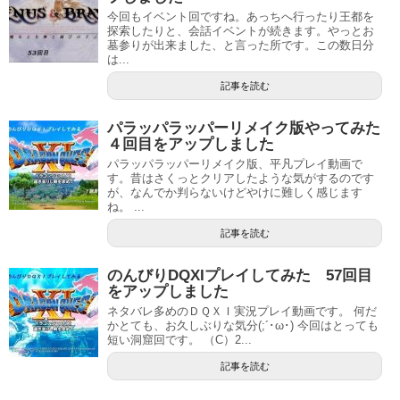
今回もイベント回ですね。あっちへ行ったり王都を
探索したりと、会話イベントが続きます。やっとお
墓参りが出来ました、と言った所です。この数日分
は...
記事を読む
パラッパラッパーリメイク版やってみた
４回目をアップしました
パラッパラッパーリメイク版、平凡プレイ動画で
す。昔はさくっとクリアしたような気がするのです
が、なんでか判らないけどやけに難しく感じます
ね。 ...
記事を読む
のんびりDQXIプレイしてみた 57回目
をアップしました
ネタバレ多めのＤＱＸＩ実況プレイ動画です。 何だ
かとても、お久しぶりな気分(;´･ω･) 今回はとっても
短い洞窟回です。 （C）2...
記事を読む