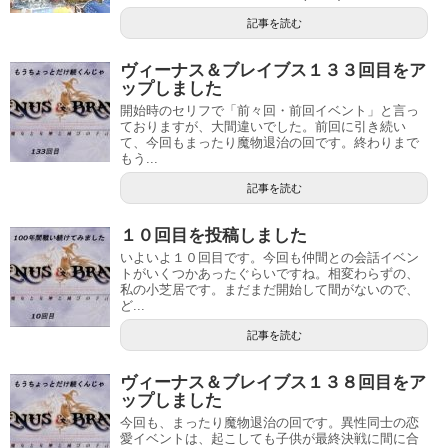
記事を読む
ヴィーナス＆ブレイブス１３３回目をア
ップしました
開始時のセリフで「前々回・前回イベント」と言っ
ておりますが、大間違いでした。前回に引き続い
て、今回もまったり魔物退治の回です。終わりまで
もう...
記事を読む
１０回目を投稿しました
いよいよ１０回目です。今回も仲間との会話イベン
トがいくつかあったぐらいですね。相変わらずの、
私の小芝居です。まだまだ開始して間がないので、
ど...
記事を読む
ヴィーナス＆ブレイブス１３８回目をア
ップしました
今回も、まったり魔物退治の回です。異性同士の恋
愛イベントは、起こしても子供が最終決戦に間に合