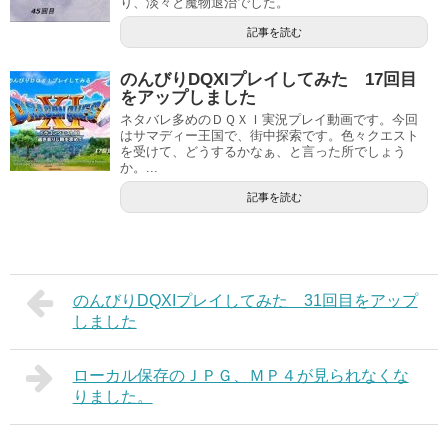
り、淡々と魔物退治でした。
記事を読む
のんびりDQXIプレイしてみた 17回目
をアップしました
ネタバレ多めのＤＱＸＩ実況プレイ動画です。今回
はサマディー王国で、街中探索です。色々クエスト
を受けて、どうするかなぁ、と言った所でしょう
か。...
記事を読む
のんびりDQXIプレイしてみた 31回目をアップ
しました
ローカル保存のＪＰＧ、ＭＰ４が見られなくな
りました。