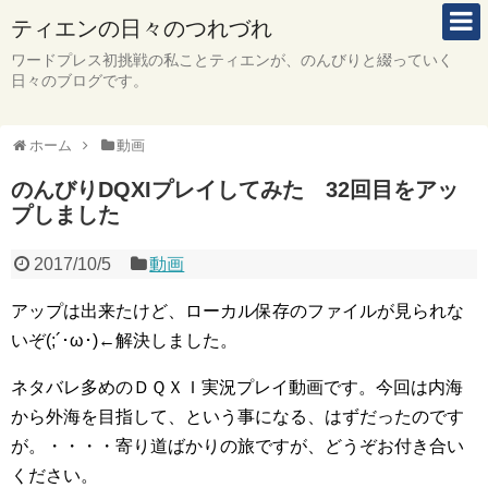
ティエンの日々のつれづれ
ワードプレス初挑戦の私ことティエンが、のんびりと綴っていく
日々のブログです。
ホーム
動画
のんびりDQXIプレイしてみた 32回目をアッ
プしました
2017/10/5
動画
アップは出来たけど、ローカル保存のファイルが見られな
いぞ(;´･ω･)←解決しました。
ネタバレ多めのＤＱＸＩ実況プレイ動画です。今回は内海
から外海を目指して、という事になる、はずだったのです
が。・・・・寄り道ばかりの旅ですが、どうぞお付き合い
ください。