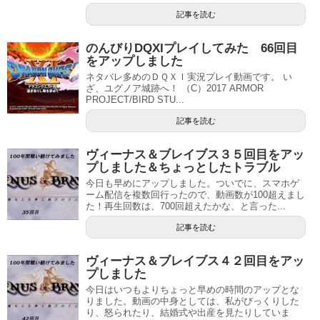
記事を読む
のんびりDQXIプレイしてみた 66回目
をアップしました
ネタバレ多めのＤＱＸＩ実況プレイ動画です。 い
ざ、ユグノア城跡へ！ （C）2017 ARMOR
PROJECT/BIRD STU...
記事を読む
ヴィーナス＆ブレイブス３５回目をアッ
プしました＆ちょっとしたトラブル
今日も早めにアップしました。ついでに、スマホゲ
ーム配信を複数回行ったので、動画数が100超えまし
た！再生回数は、700回超えたかな、と言った...
記事を読む
ヴィーナス＆ブレイブス４２回目をアッ
プしました
今日はいつもよりちょっと早めの時間のアップとな
りました。動画の中身としては、私がびっくりした
り、怒られたり、結婚式や出産を見たりしていま