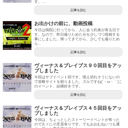
す。...
記事を読む
お出かけの前に、動画投稿
今日は病院に行ってから、人に会う約束が有る日で
す。なので、昨日撮りためた分を少しづつ投稿する
事にしました。帰ってきてから、少しでも撮りため
ら...
記事を読む
ヴィーナス＆ブレイブス９０回目をアッ
プしました
今回はサブイベント回です。憶え切れそうにないの
で攻略サイトを頼りました。ズルですね(´・ω・｀)こ
のイベント、結構好きです。
記事を読む
ヴィーナス＆ブレイブス４５回目をアッ
プしました
今回は、ちょっとしたストーリーイベントが有った
ので久々に小芝居有りです。でもおおむねいつも通