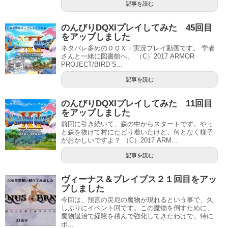
記事を読む
のんびりDQXIプレイしてみた 45回目
をアップしました
ネタバレ多めのＤＱＸＩ実況プレイ動画です。 学者
さんと一緒に図書館へ。 （C）2017 ARMOR
PROJECT/BIRD S...
記事を読む
のんびりDQXIプレイしてみた 11回目
をアップしました
前回に引き続いて、森の中からスタートです。やっ
と森を抜けて村にたどり着いたけど、何となく様子
がおかしいですよ？ （C）2017 ARM...
記事を読む
ヴィーナス＆ブレイブス２１回目をアッ
プしました
今回は、預言の災厄の魔物が現れるという事で、久
しぶりにイベント回です。この魔物を倒すために、
魔物退治で経験を積んで強化してきたわけで。特に
ボ...