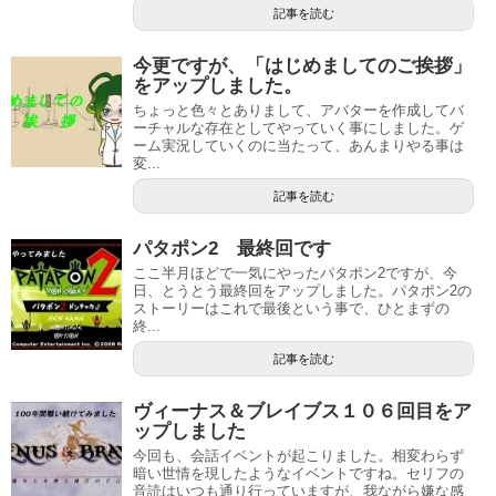
記事を読む
今更ですが、「はじめましてのご挨拶」
をアップしました。
ちょっと色々とありまして、アバターを作成してバ
ーチャルな存在としてやっていく事にしました。ゲ
ーム実況していくのに当たって、あんまりやる事は
変...
記事を読む
パタポン2 最終回です
ここ半月ほどで一気にやったパタポン2ですが、今
日、とうとう最終回をアップしました。パタポン2の
ストーリーはこれで最後という事で、ひとまずの
終...
記事を読む
ヴィーナス＆ブレイブス１０６回目をア
ップしました
今回も、会話イベントが起こりました。相変わらず
暗い世情を現したようなイベントですね。セリフの
音読はいつも通り行っていますが、我ながら嫌な感