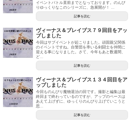
イベントバトル直前までとなっております。のんび
りゆっくりなこのシリーズに、急展開が！ ...
記事を読む
ヴィーナス＆ブレイブス７９回目をアッ
プしました
今回はサブイベントが起こりました。頑固親父関係
のイベントですね。自警団を率いる剣闘士を仲間に
迎える事になりました。さて、今年もあと数週間、
ど...
記事を読む
ヴィーナス＆ブレイブス１３４回目をア
ップしました
今回ものんびり魔物退治の回です。撮影と編集は最
終回まで終わっているのですが、アップのペースは
あえて上げずに、ゆっくりのんびり上げていこうと
思...
記事を読む