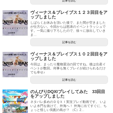
記事を読む
ヴィーナス＆ブレイブス１２３回目をア
ップしました
しばらくお休みを頂いた後で、また間が空きました
が仕方ない。今回からは怒涛のイベントラッシュで
す。一気に撮り下ろしたので、徐々に放出していき
ま...
記事を読む
ヴィーナス＆ブレイブス１０２回目をア
ップしました
今回は、まったり魔物退治の回ですね。後は出産イ
ベントが数回。何事も無くプレイが続けられるだけ
でも幸せ♪
記事を読む
のんびりDQXIプレイしてみた 33回目
をアップしました
ネタバレ多めのＤＱＸＩ実況プレイ動画です。 いよ
いよ水門を抜けて、外海へ！ 外海に出てすぐに、ち
ょっと怪しい気配の島が？ （C）2...