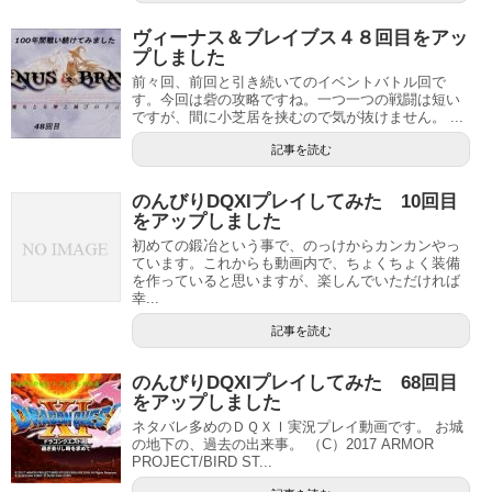
ヴィーナス＆ブレイブス４８回目をアッ
プしました
前々回、前回と引き続いてのイベントバトル回で
す。今回は砦の攻略ですね。一つ一つの戦闘は短い
ですが、間に小芝居を挟むので気が抜けません。 ...
記事を読む
のんびりDQXIプレイしてみた 10回目
をアップしました
初めての鍛冶という事で、のっけからカンカンやっ
ています。これからも動画内で、ちょくちょく装備
を作っていると思いますが、楽しんでいただければ
幸...
記事を読む
のんびりDQXIプレイしてみた 68回目
をアップしました
ネタバレ多めのＤＱＸＩ実況プレイ動画です。 お城
の地下の、過去の出来事。 （C）2017 ARMOR
PROJECT/BIRD ST...