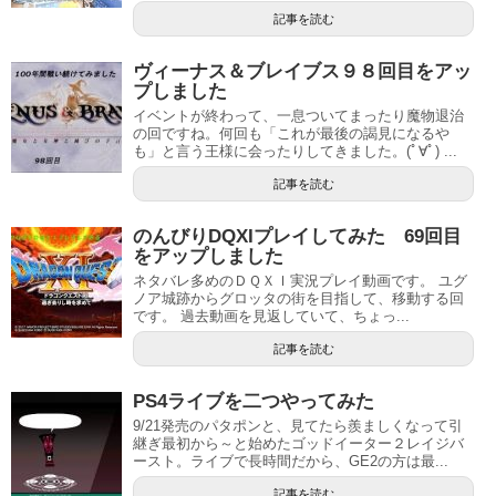
記事を読む
ヴィーナス＆ブレイブス９８回目をアッ
プしました
イベントが終わって、一息ついてまったり魔物退治
の回ですね。何回も「これが最後の謁見になるや
も」と言う王様に会ったりしてきました。(ﾟ∀ﾟ) ...
記事を読む
のんびりDQXIプレイしてみた 69回目
をアップしました
ネタバレ多めのＤＱＸＩ実況プレイ動画です。 ユグ
ノア城跡からグロッタの街を目指して、移動する回
です。 過去動画を見返していて、ちょっ...
記事を読む
PS4ライブを二つやってみた
9/21発売のパタポンと、見てたら羨ましくなって引
継ぎ最初から～と始めたゴッドイーター２レイジバ
ースト。ライブで長時間だから、GE2の方は最...
記事を読む