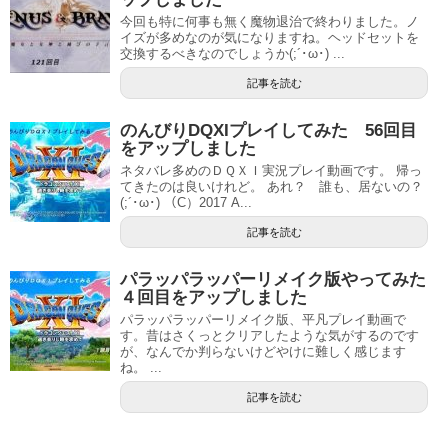
今回も特に何事も無く魔物退治で終わりました。ノ
イズが多めなのが気になりますね。ヘッドセットを
交換するべきなのでしょうか(;´･ω･) ...
記事を読む
のんびりDQXIプレイしてみた 56回目
をアップしました
ネタバレ多めのＤＱＸＩ実況プレイ動画です。 帰っ
てきたのは良いけれど。 あれ？ 誰も、居ないの？
(;´･ω･) （C）2017 A...
記事を読む
パラッパラッパーリメイク版やってみた
４回目をアップしました
パラッパラッパーリメイク版、平凡プレイ動画で
す。昔はさくっとクリアしたような気がするのです
が、なんでか判らないけどやけに難しく感じます
ね。 ...
記事を読む