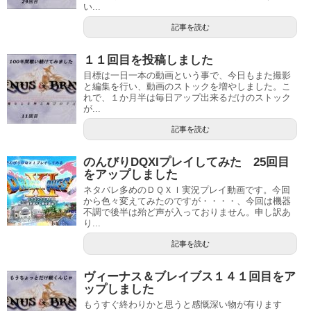
い...
記事を読む
１１回目を投稿しました
目標は一日一本の動画という事で、今日もまた撮影
と編集を行い、動画のストックを増やしました。こ
れで、１か月半は毎日アップ出来るだけのストック
が...
記事を読む
のんびりDQXIプレイしてみた 25回目
をアップしました
ネタバレ多めのＤＱＸＩ実況プレイ動画です。今回
から色々変えてみたのですが・・・・、今回は機器
不調で後半は殆ど声が入っておりません。申し訳あ
り...
記事を読む
ヴィーナス＆ブレイブス１４１回目をア
ップしました
もうすぐ終わりかと思うと感慨深い物が有ります