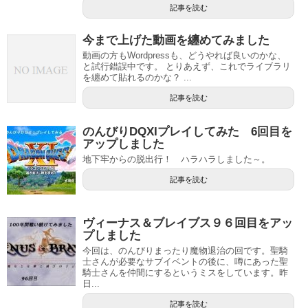
記事を読む
今まで上げた動画を纏めてみました
動画の方もWordpressも、どうやれば良いのかな、
と試行錯誤中です。 とりあえず、これでライブラリ
を纏めて貼れるのかな？ ...
記事を読む
のんびりDQXIプレイしてみた 6回目を
アップしました
地下牢からの脱出行！ ハラハラしました～。
記事を読む
ヴィーナス＆ブレイブス９６回目をアッ
プしました
今回は、のんびりまったり魔物退治の回です。聖騎
士さんが必要なサブイベントの後に、噂にあった聖
騎士さんを仲間にするというミスをしています。昨
日...
記事を読む