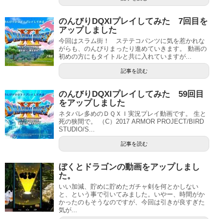
のんびりDQXIプレイしてみた 7回目を
アップしました
今回はスラム街！ ステテコパンツに気を惹かれな
がらも、のんびりまったり進めていきます。 動画の
初めの方にもタイトルと共に入れていますが...
記事を読む
のんびりDQXIプレイしてみた 59回目
をアップしました
ネタバレ多めのＤＱＸＩ実況プレイ動画です。 生と
死の狭間で。 （C）2017 ARMOR PROJECT/BIRD
STUDIO/S...
記事を読む
ぼくとドラゴンの動画をアップしまし
た。
いい加減、貯めに貯めたガチャ剣を何とかしない
と、という事で引いてみました。いやー、時間がか
かったのもそうなのですが、今回は引きが良すぎた
気が...