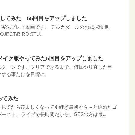
イしてみた 55回目をアップしました
Ｉ実況プレイ動画です。 デルカダールのお城探検隊。
JECT/BIRD STU...
メイク版やってみた5回目をアップしました
のターンです。クリアできるまで、何回やり直した事
アする事だけを目標に。
ってみた
と、見てたら羨ましくなって引継ぎ最初から～と始めたゴ
ースト。ライブで長時間だから、GE2の方は最...