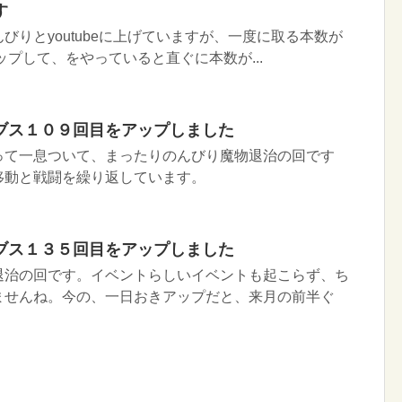
す
びりとyoutubeに上げていますが、一度に取る本数が
ップして、をやっていると直ぐに本数が...
ブス１０９回目をアップしました
って一息ついて、まったりのんびり魔物退治の回です
移動と戦闘を繰り返しています。
ブス１３５回目をアップしました
退治の回です。イベントらしいイベントも起こらず、ち
ませんね。今の、一日おきアップだと、来月の前半ぐ