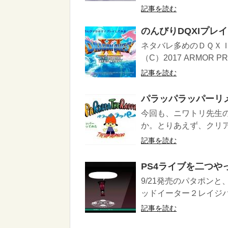
記事を読む
のんびりDQXIプレ
ネタバレ多めのＤＱＸ
（C）2017 ARMOR PRO
記事を読む
パラッパラッパーリ
今回も、ニワトリ先生
か。とりあえず、クリ
記事を読む
PS4ライブを二つや
9/21発売のパタポン
ッドイーター２レイジバ
記事を読む