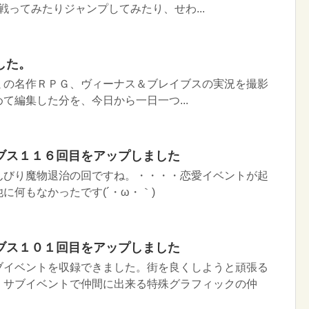
たり戦ってみたりジャンプしてみたり、せわ...
した。
ミの名作ＲＰＧ、ヴィーナス＆ブレイブスの実況を撮影
て編集した分を、今日から一日一つ...
ブス１１６回目をアップしました
んびり魔物退治の回ですね。・・・・恋愛イベントが起
に何もなかったです(´・ω・｀)
ブス１０１回目をアップしました
ブイベントを収録できました。街を良くしようと頑張る
、サブイベントで仲間に出来る特殊グラフィックの仲