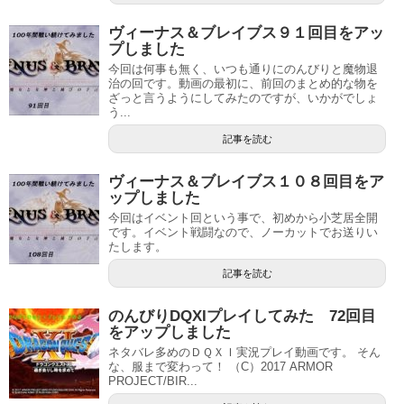
ヴィーナス＆ブレイブス９１回目をアッ
プしました
今回は何事も無く、いつも通りにのんびりと魔物退
治の回です。動画の最初に、前回のまとめ的な物を
ざっと言うようにしてみたのですが、いかがでしょ
う...
記事を読む
ヴィーナス＆ブレイブス１０８回目をア
ップしました
今回はイベント回という事で、初めから小芝居全開
です。イベント戦闘なので、ノーカットでお送りい
たします。
記事を読む
のんびりDQXIプレイしてみた 72回目
をアップしました
ネタバレ多めのＤＱＸＩ実況プレイ動画です。 そん
な、服まで変わって！ （C）2017 ARMOR
PROJECT/BIR...