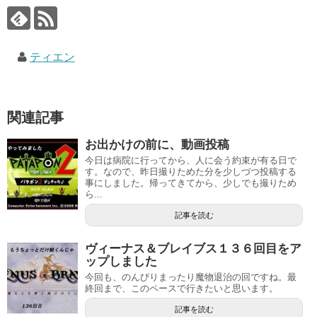
ティエン
関連記事
お出かけの前に、動画投稿
今日は病院に行ってから、人に会う約束が有る日で
す。なので、昨日撮りためた分を少しづつ投稿する
事にしました。帰ってきてから、少しでも撮りため
ら...
記事を読む
ヴィーナス＆ブレイブス１３６回目をア
ップしました
今回も、のんびりまったり魔物退治の回ですね。最
終回まで、このペースで行きたいと思います。
記事を読む